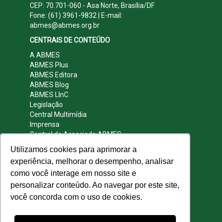
CEP: 70.701-060 - Asa Norte, Brasília/DF
Fone: (61) 3961-9832 | E-mail:
abmes@abmes.org.br
CENTRAIS DE CONTEÚDO
A ABMES
ABMES Plus
ABMES Editora
ABMES Blog
ABMES LInC
Legislação
Central Multimídia
Imprensa
Central do Associado ABMES
Contato
Utilizamos cookies para aprimorar a
REDES SOCIAIS
experiência, melhorar o desempenho, analisar
como você interage em nosso site e
personalizar conteúdo. Ao navegar por este site,
você concorda com o uso de cookies.
© 2009 - 2026 ABMES. Todos os direitos
reservados.