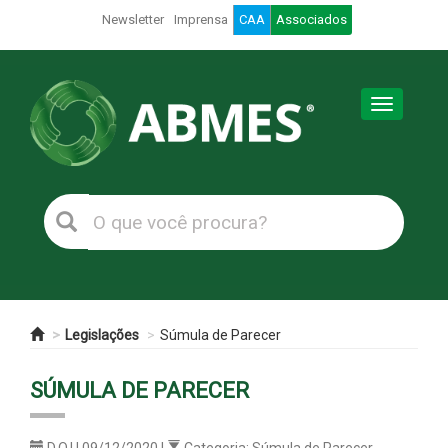
Newsletter
Imprensa
CAA
Associados
Toggle
navigation
Legislações
Súmula de Parecer
SÚMULA DE PARECER
D.O.U 09/12/2020 |
Categoria: Súmula de Parecer