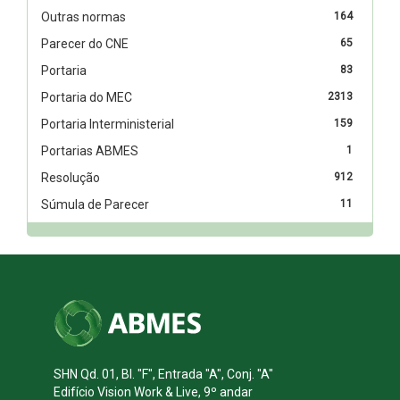
Outras normas
164
Parecer do CNE
65
Portaria
83
Portaria do MEC
2313
Portaria Interministerial
159
Portarias ABMES
1
Resolução
912
Súmula de Parecer
11
SHN Qd. 01, Bl. "F", Entrada "A", Conj. "A"
Edifício Vision Work & Live, 9º andar