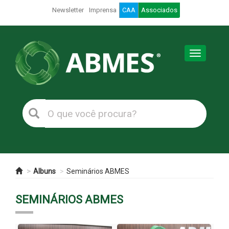
Newsletter
Imprensa
CAA
Associados
Toggle
navigation
Albuns
Seminários ABMES
SEMINÁRIOS ABMES