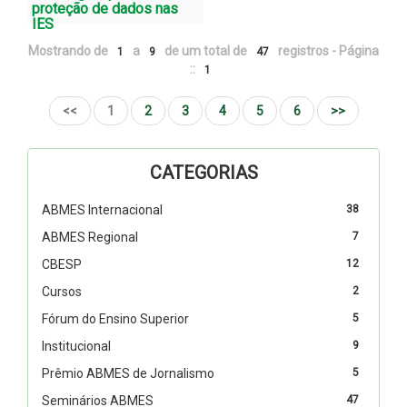
proteção de dados nas
IES
Mostrando de
a
de um total de
registros - Página
1
9
47
::
1
<<
1
2
3
4
5
6
>>
CATEGORIAS
ABMES Internacional
38
ABMES Regional
7
CBESP
12
Cursos
2
Fórum do Ensino Superior
5
Institucional
9
Prêmio ABMES de Jornalismo
5
Seminários ABMES
47