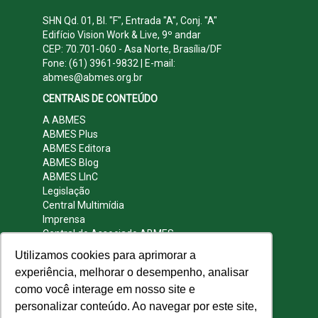
SHN Qd. 01, Bl. "F", Entrada "A", Conj. "A"
Edifício Vision Work & Live, 9º andar
CEP: 70.701-060 - Asa Norte, Brasília/DF
Fone: (61) 3961-9832 | E-mail:
abmes@abmes.org.br
CENTRAIS DE CONTEÚDO
A ABMES
ABMES Plus
ABMES Editora
ABMES Blog
ABMES LInC
Legislação
Central Multimídia
Imprensa
Central do Associado ABMES
Contato
Utilizamos cookies para aprimorar a
REDES SOCIAIS
experiência, melhorar o desempenho, analisar
como você interage em nosso site e
personalizar conteúdo. Ao navegar por este site,