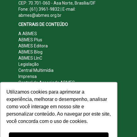
CEP: 70.701-060 - Asa Norte, Brasília/DF
Fone: (61) 3961-9832 | E-mail:
abmes@abmes.org.br
CENTRAIS DE CONTEÚDO
A ABMES
ABMES Plus
ABMES Editora
ABMES Blog
ABMES LInC
Legislação
Central Multimídia
Imprensa
Central do Associado ABMES
Contato
Utilizamos cookies para aprimorar a
REDES SOCIAIS
experiência, melhorar o desempenho, analisar
como você interage em nosso site e
personalizar conteúdo. Ao navegar por este site,
você concorda com o uso de cookies.
© 2009 - 2026 ABMES. Todos os direitos
reservados.