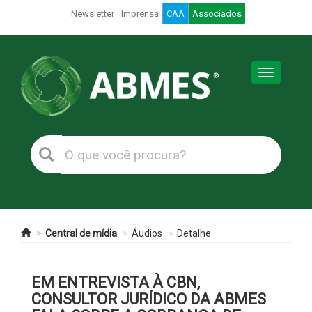
Newsletter
Imprensa
CAA
Associados
Toggle
navigation
Central de mídia
Áudios
Detalhe
EM ENTREVISTA À CBN,
CONSULTOR JURÍDICO DA ABMES