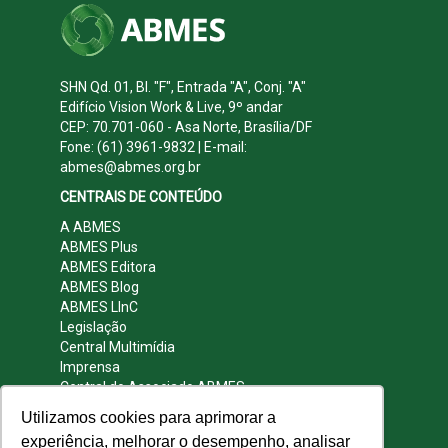
SHN Qd. 01, Bl. "F", Entrada "A", Conj. "A"
Edifício Vision Work & Live, 9º andar
CEP: 70.701-060 - Asa Norte, Brasília/DF
Fone: (61) 3961-9832 | E-mail:
abmes@abmes.org.br
CENTRAIS DE CONTEÚDO
A ABMES
ABMES Plus
ABMES Editora
ABMES Blog
ABMES LInC
Legislação
Central Multimídia
Imprensa
Central do Associado ABMES
Contato
Utilizamos cookies para aprimorar a
REDES SOCIAIS
experiência, melhorar o desempenho, analisar