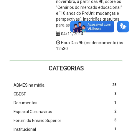
novembro, a partir das 9h, sobre os
"Cenários do mercado educacional"
e "10 anos do ProUni: mudanças e
perspectivas". Inscrições gratuitas
para associados.
04/11/2014
Hora:Das 9h (credenciamento) às
12h30
CATEGORIAS
ABMES na mídia
28
CBESP
3
Documentos
1
Especial Coronavírus
2
Fórum do Ensino Superior
5
Institucional
1