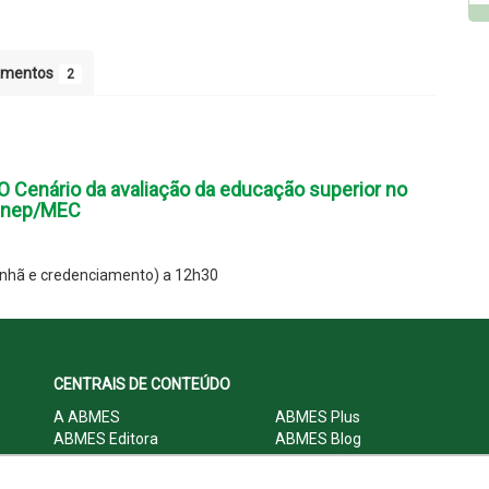
umentos
2
Cenário da avaliação da educação superior no
o Inep/MEC
nhã e credenciamento) a 12h30
CENTRAIS DE CONTEÚDO
A ABMES
ABMES Plus
ABMES Editora
ABMES Blog
ABMES LInC
Legislação
Central Multimídia
Imprensa