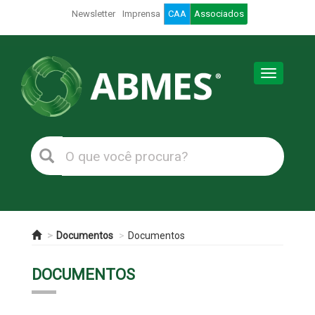
Newsletter
Imprensa
CAA
Associados
Toggle
navigation
Documentos
Documentos
DOCUMENTOS