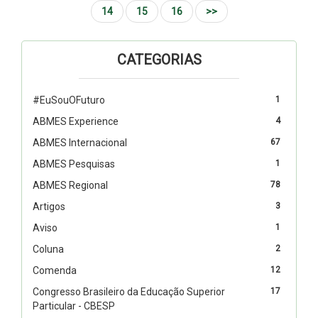
14
15
16
>>
CATEGORIAS
#EuSouOFuturo
1
ABMES Experience
4
ABMES Internacional
67
ABMES Pesquisas
1
ABMES Regional
78
Artigos
3
Aviso
1
Coluna
2
Comenda
12
Congresso Brasileiro da Educação Superior
17
Particular - CBESP