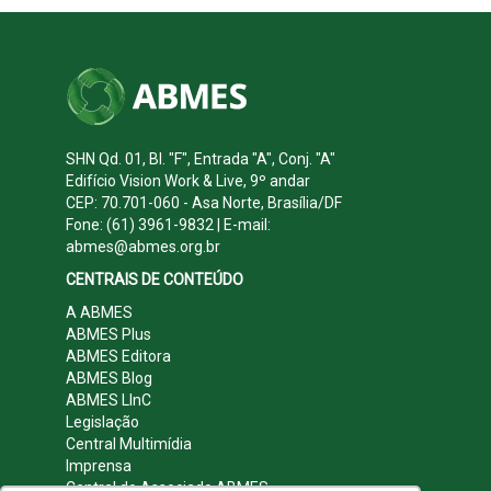
SHN Qd. 01, Bl. "F", Entrada "A", Conj. "A"
Edifício Vision Work & Live, 9º andar
CEP: 70.701-060 - Asa Norte, Brasília/DF
Fone: (61) 3961-9832 | E-mail:
abmes@abmes.org.br
CENTRAIS DE CONTEÚDO
A ABMES
ABMES Plus
ABMES Editora
ABMES Blog
ABMES LInC
Legislação
Central Multimídia
Imprensa
Central do Associado ABMES