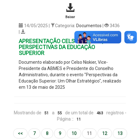
Baixar
14/05/2025 |
Categoria:
Documentos
|
3436
|
APRESENTAÇÃO CELSO NISKIER |
PERSPECTIVAS DA EDUCAÇÃO
SUPERIOR
Documento elaborado por
Celso Niskier
, Vice-
Presidente da ABMES e P
residente do Conselho
Administrativo
, durante o evento "
Perspectivas da
Educação Superior: Um Olhar Estratégico
", realizado
em 13 de maio de 2025
Mostrando de
a
de um total de
registros -
51
55
463
Página ::
11
<<
7
8
9
10
11
12
13