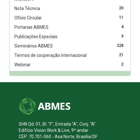
Nota Técnica
20
Ofício Circular
11
Portarias ABMES
4
Publicações Especiais
3
Seminários ABMES
228
Termos de cooperação internacional
21
Webinar
2
SHN Qd. 01, Bl. "F", Entrada "A", Conj. "A"
Edifício Vision Work & Live, 9º andar
CEP: 70.701-060 - Asa Norte, Brasília/DF