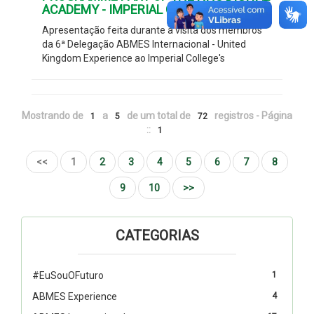
ACADEMY - IMPERIAL COLLEGE
Apresentação feita durante a visita dos membros
da 6ª Delegação ABMES Internacional - United
Kingdom Experience ao Imperial College's
Mostrando de
a
de um total de
registros - Página
1
5
72
::
1
<<
1
2
3
4
5
6
7
8
9
10
>>
CATEGORIAS
#EuSouOFuturo
1
ABMES Experience
4