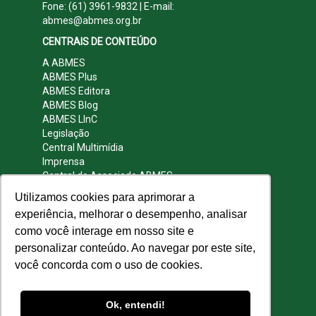
Fone: (61) 3961-9832 | E-mail:
abmes@abmes.org.br
CENTRAIS DE CONTEÚDO
A ABMES
ABMES Plus
ABMES Editora
ABMES Blog
ABMES LInC
Legislação
Central Multimídia
Imprensa
Central do Associado ABMES
Contato
Utilizamos cookies para aprimorar a
REDES SOCIAIS
experiência, melhorar o desempenho, analisar
como você interage em nosso site e
personalizar conteúdo. Ao navegar por este site,
você concorda com o uso de cookies.
© 2009 - 2026 ABMES. Todos os direitos
reservados.
Ok, entendi!