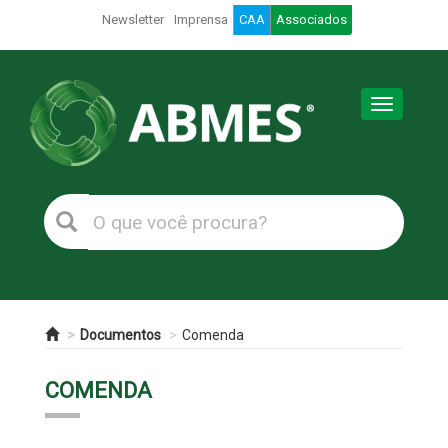
Newsletter
Imprensa
CAA
Associados
Toggle
navigation
Documentos
Comenda
COMENDA