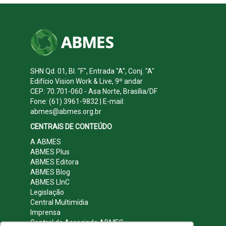
SHN Qd. 01, Bl. "F", Entrada "A", Conj. "A"
Edifício Vision Work & Live, 9º andar
CEP: 70.701-060 - Asa Norte, Brasília/DF
Fone: (61) 3961-9832 | E-mail:
abmes@abmes.org.br
CENTRAIS DE CONTEÚDO
A ABMES
ABMES Plus
ABMES Editora
ABMES Blog
ABMES LInC
Legislação
Central Multimídia
Imprensa
Central do Associado ABMES