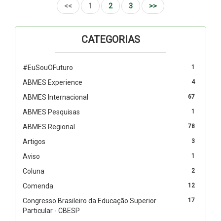
<<
1
2
3
>>
CATEGORIAS
#EuSouOFuturo
1
ABMES Experience
4
ABMES Internacional
67
ABMES Pesquisas
1
ABMES Regional
78
Artigos
3
Aviso
1
Coluna
2
Comenda
12
Congresso Brasileiro da Educação Superior
17
Particular - CBESP