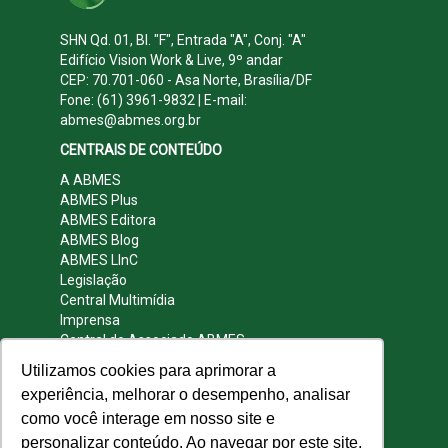
SHN Qd. 01, Bl. "F", Entrada "A", Conj. "A"
Edifício Vision Work & Live, 9º andar
CEP: 70.701-060 - Asa Norte, Brasília/DF
Fone: (61) 3961-9832 | E-mail:
abmes@abmes.org.br
CENTRAIS DE CONTEÚDO
A ABMES
ABMES Plus
ABMES Editora
ABMES Blog
ABMES LInC
Legislação
Central Multimídia
Imprensa
Central do Associado ABMES
Contato
Utilizamos cookies para aprimorar a
REDES SOCIAIS
experiência, melhorar o desempenho, analisar
como você interage em nosso site e
personalizar conteúdo. Ao navegar por este site,