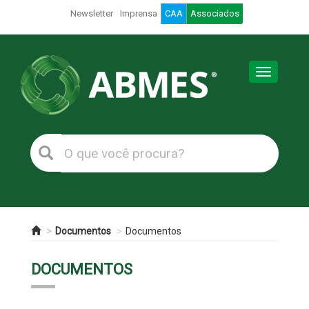
Newsletter
Imprensa
CAA
Associados
Toggle
navigation
Documentos
Documentos
DOCUMENTOS