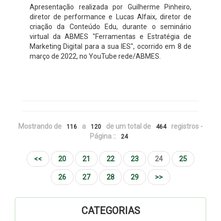
Apresentação realizada por Guilherme Pinheiro,
diretor de performance e Lucas Alfaix, diretor de
criação da Conteúdo Edu, durante o seminário
virtual da ABMES "Ferramentas e Estratégia de
Marketing Digital para a sua IES", ocorrido em 8 de
março de 2022, no YouTube rede/ABMES.
Mostrando de
a
de um total de
registros -
116
120
464
Página ::
24
<<
20
21
22
23
24
25
26
27
28
29
>>
CATEGORIAS