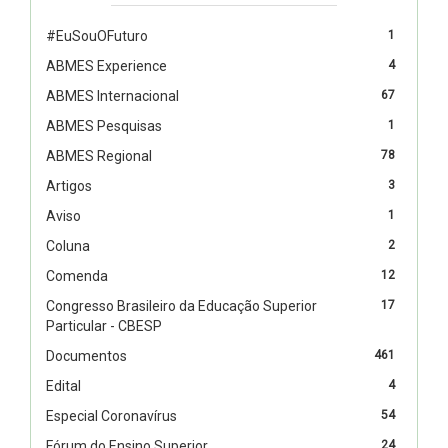
#EuSouOFuturo
1
ABMES Experience
4
ABMES Internacional
67
ABMES Pesquisas
1
ABMES Regional
78
Artigos
3
Aviso
1
Coluna
2
Comenda
12
Congresso Brasileiro da Educação Superior
17
Particular - CBESP
Documentos
461
Edital
4
Especial Coronavírus
54
Fórum do Ensino Superior
24