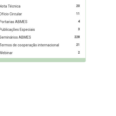
Nota Técnica
20
Ofício Circular
11
Portarias ABMES
4
Publicações Especiais
3
Seminários ABMES
228
Termos de cooperação internacional
21
Webinar
2