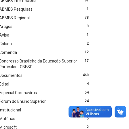
ABMES Internacional
67
ABMES Pesquisas
1
ABMES Regional
78
Artigos
3
Aviso
1
Coluna
2
Comenda
12
Congresso Brasileiro da Educação Superior
17
Particular - CBESP
Documentos
460
Edital
4
Especial Coronavírus
54
Fórum do Ensino Superior
24
Institucional
47
Matérias
5
Microsoft
2