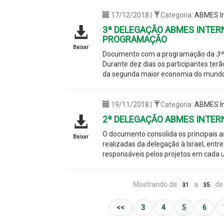
17/12/2018 |
Categoria:
ABMES In
3ª DELEGAÇÃO ABMES INTERN
PROGRAMAÇÃO
Baixar
Documento com a programação da
3ª
Durante dez dias os participantes ter
da segunda maior economia do mund
19/11/2018 |
Categoria:
ABMES In
2ª DELEGAÇÃO ABMES INTER
O documento consolida os principais a
Baixar
realizadas da delegação à Israel, ent
responsáveis pelos projetos em cada u
Mostrando de
a
de 
31
35
<<
3
4
5
6