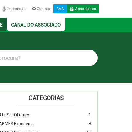
Imprensa
Contato
CAA
Associados
E
CANAL DO ASSOCIADO
CATEGORIAS
#EuSouOFuturo
1
ABMES Experience
4