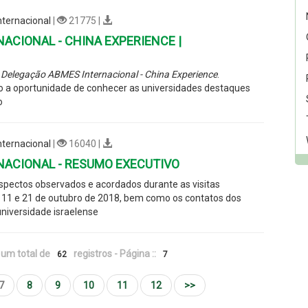
ternacional
|
21775 |
ACIONAL - CHINA EXPERIENCE |
 Delegação ABMES Internacional - China Experience
.
ão a oportunidade de conhecer as universidades destaques
o
ternacional
|
16040 |
NACIONAL - RESUMO EXECUTIVO
spectos observados e acordados durante as visitas
re 11 e 21 de outubro de 2018, bem como os contatos dos
niversidade israelense
um total de
registros - Página ::
62
7
7
8
9
10
11
12
>>