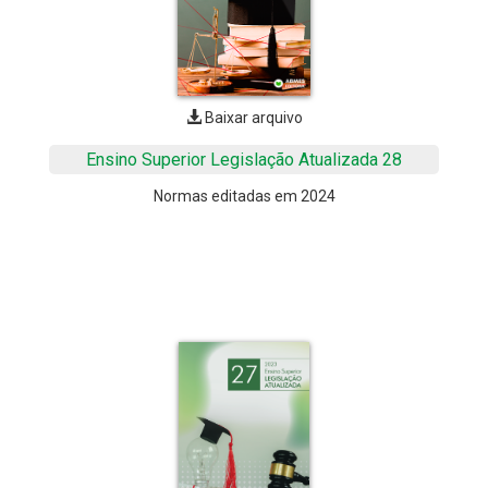
Baixar arquivo
Ensino Superior Legislação Atualizada 28
Normas editadas em 2024