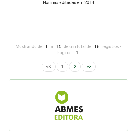
Normas editadas em 2014
Mostrando de
a
de um total de
registros -
1
12
16
Página ::
1
<<
1
2
>>