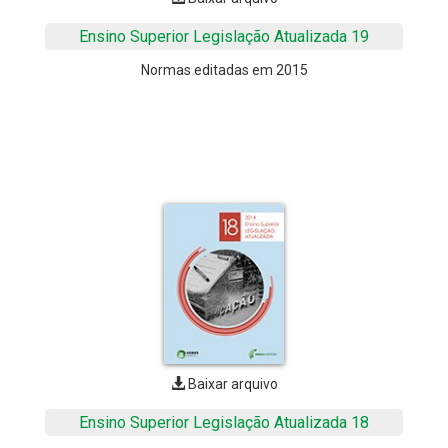
Ensino Superior Legislação Atualizada 19
Normas editadas em 2015
Baixar arquivo
Ensino Superior Legislação Atualizada 18