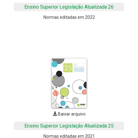
Ensino Superior Legislação Atualizada 26
Normas editadas em 2022
Baixar arquivo
Ensino Superior Legislação Atualizada 25
Normas editadas em 2021