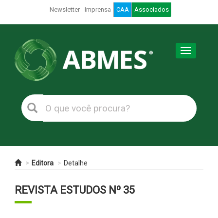
Newsletter
Imprensa
CAA
Associados
Toggle
navigation
Editora
Detalhe
REVISTA ESTUDOS Nº 35