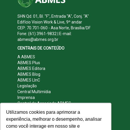
SHN Qd. 01, Bl. "F", Entrada "A", Conj. "A"
Edifício Vision Work & Live, 9º andar
CEP: 70.701-060 - Asa Norte, Brasília/DF
Fone: (61) 3961-9832 | E-mail:
abmes@abmes.org.br
CENTRAIS DE CONTEÚDO
A ABMES
ABMES Plus
ABMES Editora
ABMES Blog
ABMES LInC
Legislação
Central Multimídia
Imprensa
Central do Associado ABMES
Contato
Utilizamos cookies para aprimorar a
REDES SOCIAIS
experiência, melhorar o desempenho, analisar
como você interage em nosso site e