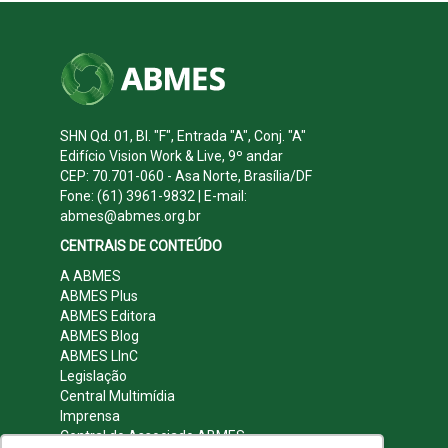
SHN Qd. 01, Bl. "F", Entrada "A", Conj. "A"
Edifício Vision Work & Live, 9º andar
CEP: 70.701-060 - Asa Norte, Brasília/DF
Fone: (61) 3961-9832 | E-mail:
abmes@abmes.org.br
CENTRAIS DE CONTEÚDO
A ABMES
ABMES Plus
ABMES Editora
ABMES Blog
ABMES LInC
Legislação
Central Multimídia
Imprensa
Central do Associado ABMES