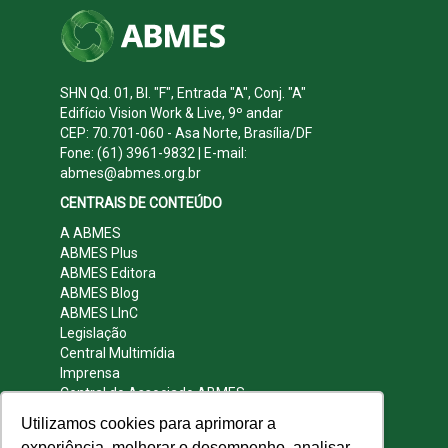
SHN Qd. 01, Bl. "F", Entrada "A", Conj. "A"
Edifício Vision Work & Live, 9º andar
CEP: 70.701-060 - Asa Norte, Brasília/DF
Fone: (61) 3961-9832 | E-mail:
abmes@abmes.org.br
CENTRAIS DE CONTEÚDO
A ABMES
ABMES Plus
ABMES Editora
ABMES Blog
ABMES LInC
Legislação
Central Multimídia
Imprensa
Central do Associado ABMES
Contato
Utilizamos cookies para aprimorar a
REDES SOCIAIS
experiência, melhorar o desempenho, analisar