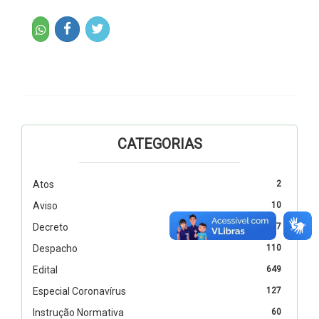
CATEGORIAS
Atos
2
Aviso
10
Decreto
327
Despacho
110
Edital
649
Especial Coronavírus
127
Instrução Normativa
60