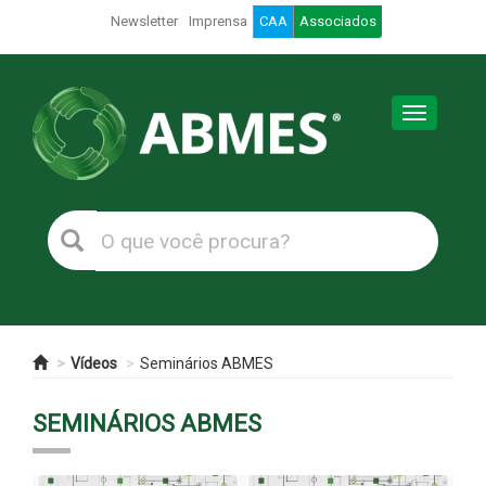
Newsletter
Imprensa
CAA
Associados
Toggle
navigation
Vídeos
Seminários ABMES
SEMINÁRIOS ABMES