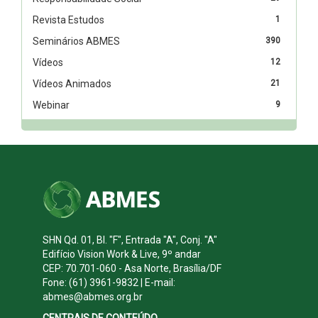
Revista Estudos
1
Seminários ABMES
390
Vídeos
12
Vídeos Animados
21
Webinar
9
SHN Qd. 01, Bl. "F", Entrada "A", Conj. "A"
Edifício Vision Work & Live, 9º andar
CEP: 70.701-060 - Asa Norte, Brasília/DF
Fone: (61) 3961-9832 | E-mail:
abmes@abmes.org.br
CENTRAIS DE CONTEÚDO