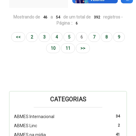
Mostrando de
a
de um total de
registros -
46
54
392
Página ::
6
<<
2
3
4
5
6
7
8
9
10
11
>>
CATEGORIAS
ABMES Internacional
34
ABMES Linc
2
ABMES na mídia
41