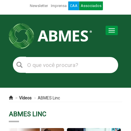
Newsletter
Imprensa
CAA
Associados
Toggle
navigation
Vídeos
ABMES Linc
ABMES LINC