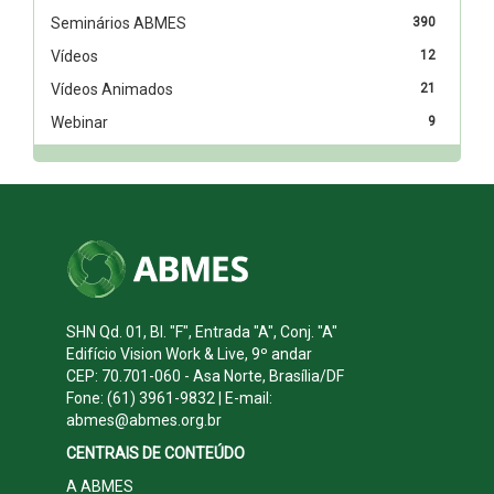
Seminários ABMES
390
Vídeos
12
Vídeos Animados
21
Webinar
9
SHN Qd. 01, Bl. "F", Entrada "A", Conj. "A"
Edifício Vision Work & Live, 9º andar
CEP: 70.701-060 - Asa Norte, Brasília/DF
Fone: (61) 3961-9832 | E-mail:
abmes@abmes.org.br
CENTRAIS DE CONTEÚDO
A ABMES