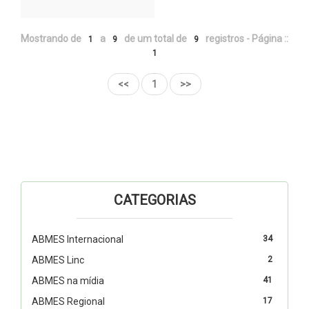
Mostrando de
a
de um total de
registros - Página ::
1
9
9
1
<<
1
>>
CATEGORIAS
ABMES Internacional
34
ABMES Linc
2
ABMES na mídia
41
ABMES Regional
17