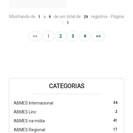
Mostrando de
a
de um total de
registros - Página
1
9
29
::
1
<<
1
2
3
4
>>
CATEGORIAS
ABMES Internacional
34
ABMES Linc
2
ABMES na mídia
41
ABMES Regional
17