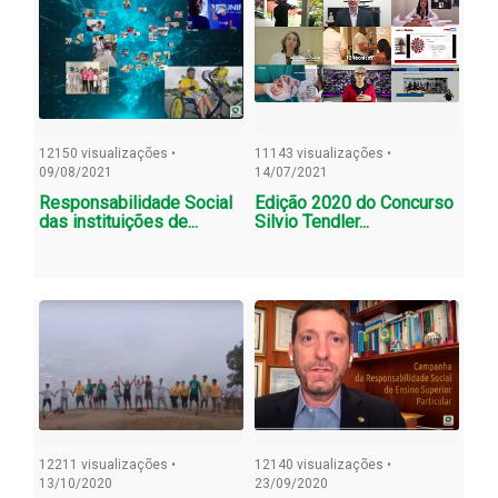
12150 visualizações •
11143 visualizações •
09/08/2021
14/07/2021
Responsabilidade Social
Edição 2020 do Concurso
das instituições de...
Silvio Tendler...
12211 visualizações •
12140 visualizações •
13/10/2020
23/09/2020