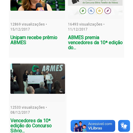
12869 visualizações •
16493 visualizações •
15/12/2017
11/12/2017
Unipam recebe prêmio
ABMES premia
ABMES
vencedores da 10ª edição
do...
12533 visualizações •
08/12/2017
Vencedores da 10ª
edição do Concurso
Silvio...