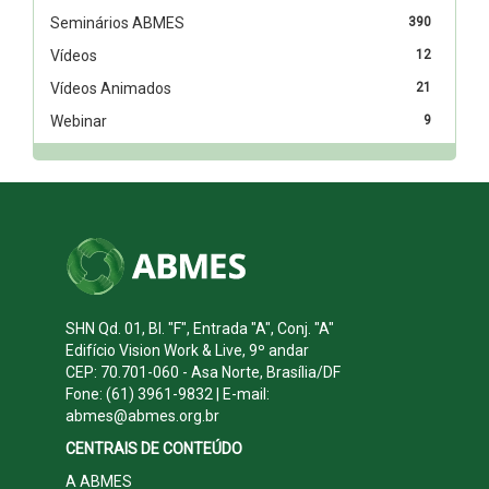
Seminários ABMES
390
Vídeos
12
Vídeos Animados
21
Webinar
9
SHN Qd. 01, Bl. "F", Entrada "A", Conj. "A"
Edifício Vision Work & Live, 9º andar
CEP: 70.701-060 - Asa Norte, Brasília/DF
Fone: (61) 3961-9832 | E-mail:
abmes@abmes.org.br
CENTRAIS DE CONTEÚDO
A ABMES