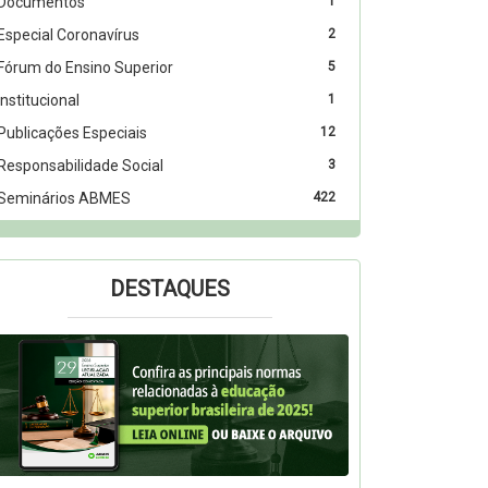
Documentos
1
Especial Coronavírus
2
Fórum do Ensino Superior
5
Institucional
1
Publicações Especiais
12
Responsabilidade Social
3
Seminários ABMES
422
DESTAQUES