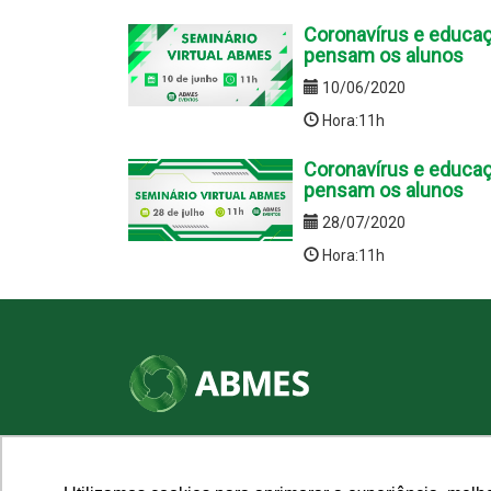
Coronavírus e educaç
pensam os alunos
10/06/2020
Hora:11h
Coronavírus e educaç
pensam os alunos
28/07/2020
Hora:11h
SHN Qd. 01, Bl. "F", Entrada "A", Conj. "A"
Edifício Vision Work & Live, 9º andar
CEP: 70.701-060 - Asa Norte, Brasília/DF