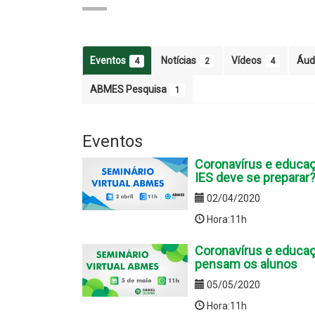
Eventos
Notícias
Vídeos
Áud
4
2
4
ABMES Pesquisa
1
Eventos
Coronavírus e educaç
IES deve se preparar
02/04/2020
Hora:11h
Coronavírus e educaç
pensam os alunos
05/05/2020
Hora:11h