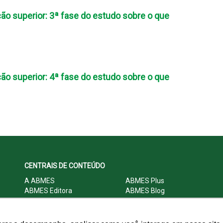
ão superior: 3ª fase do estudo sobre o que
ão superior: 4ª fase do estudo sobre o que
CENTRAIS DE CONTEÚDO
A ABMES
ABMES Plus
ABMES Editora
ABMES Blog
ABMES LInC
Legislação
Central Multimídia
Imprensa
Central do Associado ABMES
Contato