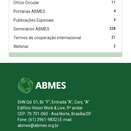
Ofício Circular
11
Portarias ABMES
4
Publicações Especiais
3
Seminários ABMES
228
Termos de cooperação internacional
21
Webinar
2
SHN Qd. 01, Bl. "F", Entrada "A", Conj. "A"
Edifício Vision Work & Live, 9º andar
CEP: 70.701-060 - Asa Norte, Brasília/DF
Fone: (61) 3961-9832 | E-mail:
abmes@abmes.org.br