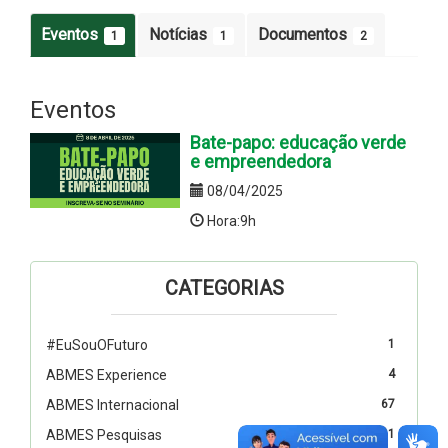
Eventos
Notícias
Documentos
1
1
2
Eventos
Bate-papo: educação verde
e empreendedora
08/04/2025
Hora:9h
CATEGORIAS
#EuSouOFuturo
1
ABMES Experience
4
ABMES Internacional
67
ABMES Pesquisas
1