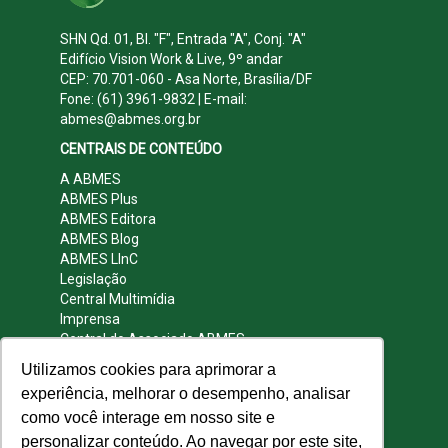
SHN Qd. 01, Bl. "F", Entrada "A", Conj. "A"
Edifício Vision Work & Live, 9º andar
CEP: 70.701-060 - Asa Norte, Brasília/DF
Fone: (61) 3961-9832 | E-mail:
abmes@abmes.org.br
CENTRAIS DE CONTEÚDO
A ABMES
ABMES Plus
ABMES Editora
ABMES Blog
ABMES LInC
Legislação
Central Multimídia
Imprensa
Central do Associado ABMES
Contato
Utilizamos cookies para aprimorar a
REDES SOCIAIS
experiência, melhorar o desempenho, analisar
como você interage em nosso site e
personalizar conteúdo. Ao navegar por este site,