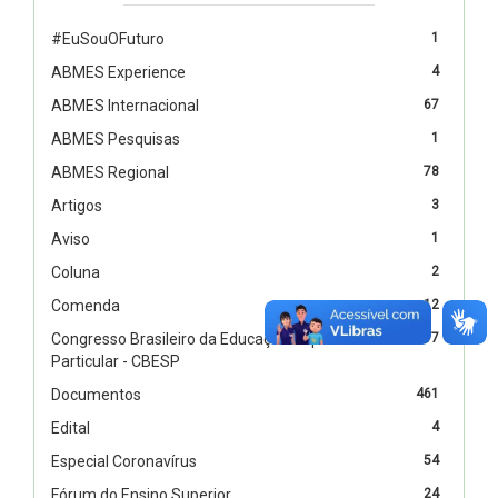
#EuSouOFuturo
1
ABMES Experience
4
ABMES Internacional
67
ABMES Pesquisas
1
ABMES Regional
78
Artigos
3
Aviso
1
Coluna
2
Comenda
12
Congresso Brasileiro da Educação Superior
17
Particular - CBESP
Documentos
461
Edital
4
Especial Coronavírus
54
Fórum do Ensino Superior
24