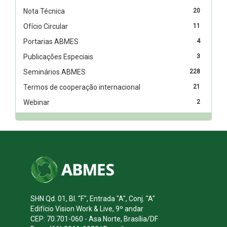
Nota Técnica
20
Ofício Circular
11
Portarias ABMES
4
Publicações Especiais
3
Seminários ABMES
228
Termos de cooperação internacional
21
Webinar
2
SHN Qd. 01, Bl. "F", Entrada "A", Conj. "A"
Edifício Vision Work & Live, 9º andar
CEP: 70.701-060 - Asa Norte, Brasília/DF