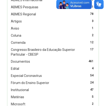
ABMES Pesquisas
1
ABMES Regional
78
Artigos
3
Aviso
1
Coluna
2
Comenda
12
Congresso Brasileiro da Educação Superior
17
Particular - CBESP
Documentos
461
Edital
4
Especial Coronavírus
54
Fórum do Ensino Superior
24
Institucional
47
Matérias
5
Microsoft
2