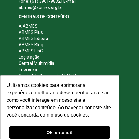
Fone: (61) 3961-9832 | E-mail:
abmes@abmes.org.br
CENTRAIS DE CONTEÚDO
A ABMES
ABMES Plus
ABMES Editora
ABMES Blog
ABMES LInC
Legislação
Central Multimídia
Imprensa
Central do Associado ABMES
Contato
Utilizamos cookies para aprimorar a
REDES SOCIAIS
experiência, melhorar o desempenho, analisar
como você interage em nosso site e
personalizar conteúdo. Ao navegar por este site,
você concorda com o uso de cookies.
© 2009 - 2026 ABMES. Todos os direitos
reservados.
Ok, entendi!