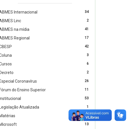
ABMES Internacional
34
ABMES Linc
2
ABMES na mídia
41
ABMES Regional
17
CBESP
42
Coluna
3
Cursos
6
Decreto
2
Especial Coronavírus
26
Fórum do Ensino Superior
11
Institucional
53
Legislação Atualizada
1
Matérias
41
Microsoft
13