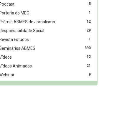
Podcast
5
Portaria do MEC
1
Prêmio ABMES de Jornalismo
12
Responsabilidade Social
29
Revista Estudos
1
Seminários ABMES
390
Vídeos
12
Vídeos Animados
21
Webinar
9