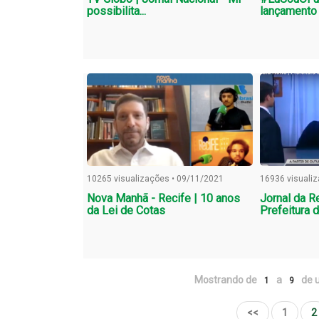
possibilita...
lançamento
10265 visualizações • 09/11/2021
16936 visuali
Nova Manhã - Recife | 10 anos
Jornal da R
da Lei de Cotas
Prefeitura d
Mostrando de
a
de u
1
9
<<
1
2