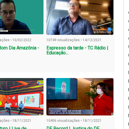
zações • 10/02/2022
10749 visualizações • 14/12/2021
 Bom Dia Amazônia -
Espresso da tarde - TC Rádio |
Educação...
zações • 18/11/2021
10406 visualizações • 18/11/2021
uro | Live de
DF Record | Justiça do DF