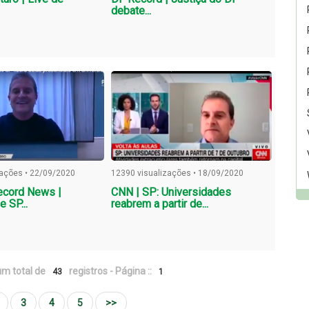
debate...
zações • 22/09/2020
12390 visualizações • 18/09/2020
ecord News |
CNN | SP: Universidades
e SP...
reabrem a partir de...
m total de
registros - Página ::
43
1
3
4
5
>>