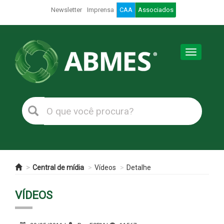
Newsletter
Imprensa
CAA
Associados
Toggle
navigation
Central de mídia
Vídeos
Detalhe
VÍDEOS