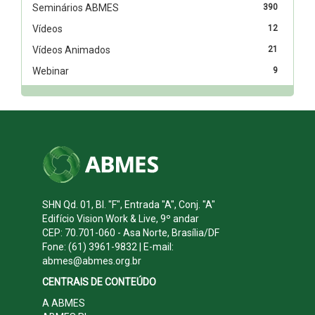
Seminários ABMES
390
Vídeos
12
Vídeos Animados
21
Webinar
9
SHN Qd. 01, Bl. "F", Entrada "A", Conj. "A"
Edifício Vision Work & Live, 9º andar
CEP: 70.701-060 - Asa Norte, Brasília/DF
Fone: (61) 3961-9832 | E-mail:
abmes@abmes.org.br
CENTRAIS DE CONTEÚDO
A ABMES