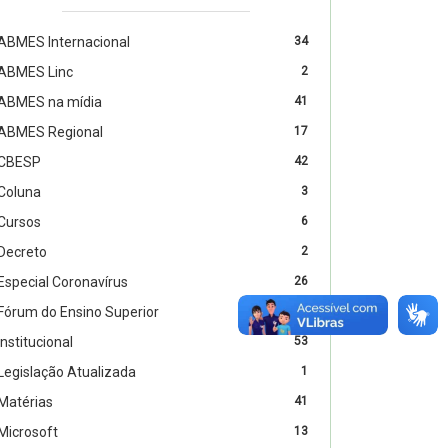
ABMES Internacional
34
ABMES Linc
2
ABMES na mídia
41
ABMES Regional
17
CBESP
42
Coluna
3
Cursos
6
Decreto
2
Especial Coronavírus
26
Fórum do Ensino Superior
11
Institucional
53
Legislação Atualizada
1
Matérias
41
Microsoft
13