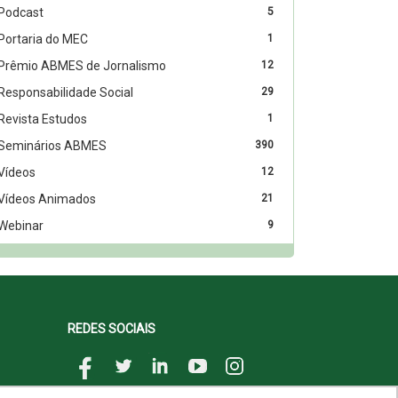
Podcast
5
Portaria do MEC
1
Prêmio ABMES de Jornalismo
12
Responsabilidade Social
29
Revista Estudos
1
Seminários ABMES
390
Vídeos
12
Vídeos Animados
21
Webinar
9
REDES SOCIAIS