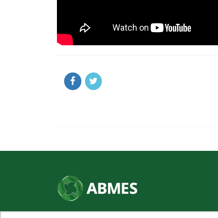
SHN Qd. 01, Bl. "F", Entrada "A", Conj. "A"