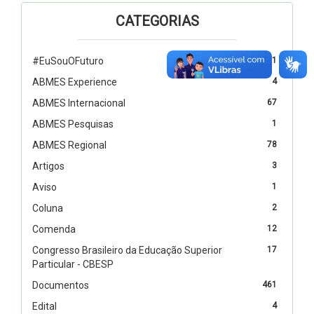
CATEGORIAS
#EuSouOFuturo
1
ABMES Experience
4
ABMES Internacional
67
ABMES Pesquisas
1
ABMES Regional
78
Artigos
3
Aviso
1
Coluna
2
Comenda
12
Congresso Brasileiro da Educação Superior
17
Particular - CBESP
Documentos
461
Edital
4