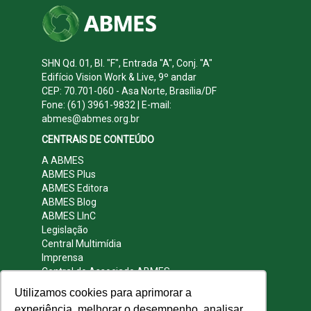
SHN Qd. 01, Bl. "F", Entrada "A", Conj. "A"
Edifício Vision Work & Live, 9º andar
CEP: 70.701-060 - Asa Norte, Brasília/DF
Fone: (61) 3961-9832 | E-mail:
abmes@abmes.org.br
CENTRAIS DE CONTEÚDO
A ABMES
ABMES Plus
ABMES Editora
ABMES Blog
ABMES LInC
Legislação
Central Multimídia
Imprensa
Central do Associado ABMES
Contato
Utilizamos cookies para aprimorar a
REDES SOCIAIS
experiência, melhorar o desempenho, analisar