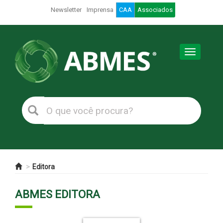
Newsletter
Imprensa
CAA
Associados
Toggle
navigation
Editora
ABMES EDITORA