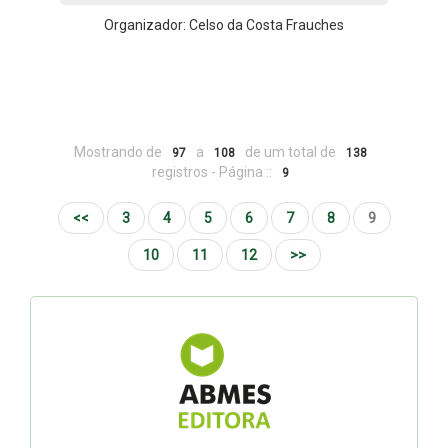
Organizador: Celso da Costa Frauches
Mostrando de
a
de um total de
97
108
138
registros - Página ::
9
<<
3
4
5
6
7
8
9
10
11
12
>>