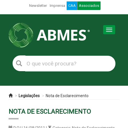
Newsletter
Imprensa
CAA
Associados
Toggle
navigation
Legislações
Nota de Esclarecimento
NOTA DE ESCLARECIMENTO
D.O.U 16/08/2011 |
Categoria: Nota de Esclarecimento