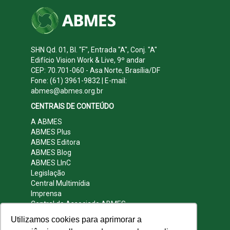
SHN Qd. 01, Bl. "F", Entrada "A", Conj. "A"
Edifício Vision Work & Live, 9º andar
CEP: 70.701-060 - Asa Norte, Brasília/DF
Fone: (61) 3961-9832 | E-mail:
abmes@abmes.org.br
CENTRAIS DE CONTEÚDO
A ABMES
ABMES Plus
ABMES Editora
ABMES Blog
ABMES LInC
Legislação
Central Multimídia
Imprensa
Central do Associado ABMES
Contato
Utilizamos cookies para aprimorar a
REDES SOCIAIS