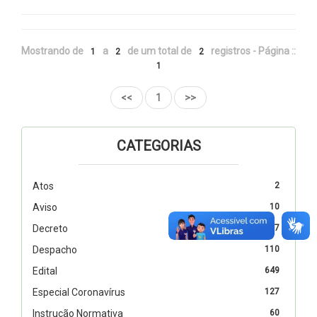
Mostrando de
a
de um total de
registros - Página ::
1
2
2
1
<<
1
>>
CATEGORIAS
Atos
2
Aviso
10
Decreto
327
Despacho
110
Edital
649
Especial Coronavírus
127
Instrução Normativa
60