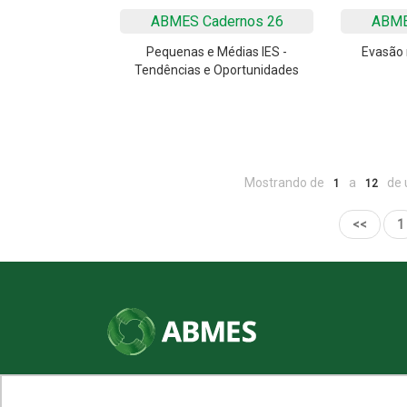
ABMES Cadernos 26
ABME
Pequenas e Médias IES -
Evasão 
Tendências e Oportunidades
Mostrando de
a
de 
1
12
<<
1
SHN Qd. 01, Bl. "F", Entrada "A", Conj. "A"
Edifício Vision Work & Live, 9º andar