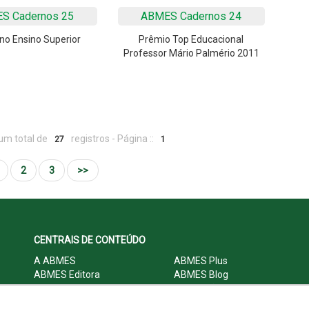
S Cadernos 25
ABMES Cadernos 24
no Ensino Superior
Prêmio Top Educacional
Professor Mário Palmério 2011
um total de
registros - Página ::
27
1
2
3
>>
CENTRAIS DE CONTEÚDO
A ABMES
ABMES Plus
ABMES Editora
ABMES Blog
ABMES LInC
Legislação
Central Multimídia
Imprensa