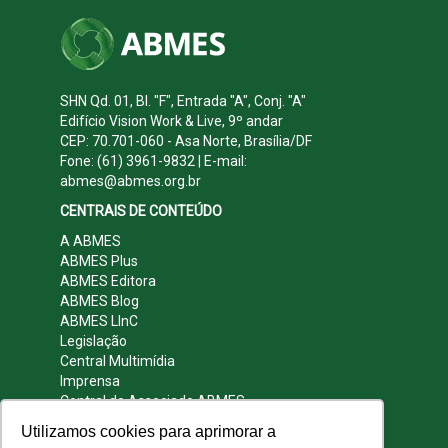
SHN Qd. 01, Bl. "F", Entrada "A", Conj. "A"
Edifício Vision Work & Live, 9º andar
CEP: 70.701-060 - Asa Norte, Brasília/DF
Fone: (61) 3961-9832 | E-mail:
abmes@abmes.org.br
CENTRAIS DE CONTEÚDO
A ABMES
ABMES Plus
ABMES Editora
ABMES Blog
ABMES LInC
Legislação
Central Multimídia
Imprensa
Central do Associado ABMES
Contato
Utilizamos cookies para aprimorar a