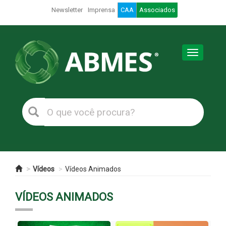
Newsletter
Imprensa
CAA
Associados
Toggle
navigation
Vídeos
Vídeos Animados
VÍDEOS ANIMADOS