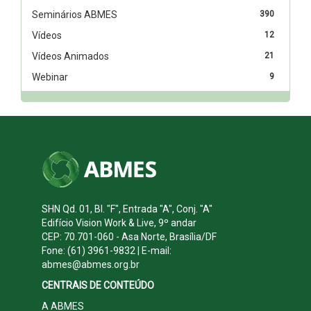
Seminários ABMES
390
Vídeos
12
Vídeos Animados
21
Webinar
9
SHN Qd. 01, Bl. "F", Entrada "A", Conj. "A"
Edifício Vision Work & Live, 9º andar
CEP: 70.701-060 - Asa Norte, Brasília/DF
Fone: (61) 3961-9832 | E-mail:
abmes@abmes.org.br
CENTRAIS DE CONTEÚDO
A ABMES