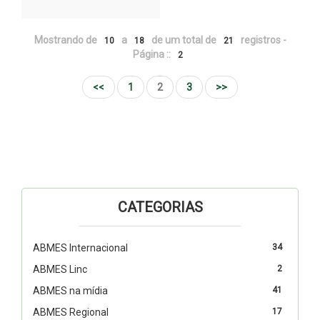
Mostrando de
a
de um total de
registros -
10
18
21
Página ::
2
<<
1
2
3
>>
CATEGORIAS
ABMES Internacional
34
ABMES Linc
2
ABMES na mídia
41
ABMES Regional
17