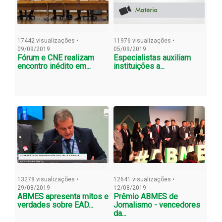
17442 visualizações •
11976 visualizações •
09/09/2019
05/09/2019
Fórum e CNE realizam
Especialistas auxiliam
encontro inédito em...
instituições a...
13278 visualizações •
12641 visualizações •
29/08/2019
12/08/2019
ABMES apresenta mitos e
Prêmio ABMES de
verdades sobre EAD...
Jornalismo - vencedores
da...