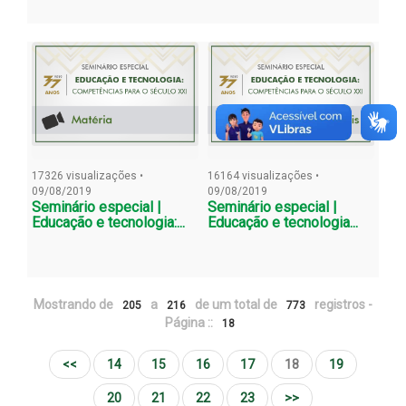
17326 visualizações •
16164 visualizações •
09/08/2019
09/08/2019
Seminário especial |
Seminário especial |
Educação e tecnologia:...
Educação e tecnologia...
Mostrando de
a
de um total de
registros -
205
216
773
Página ::
18
<<
14
15
16
17
18
19
20
21
22
23
>>