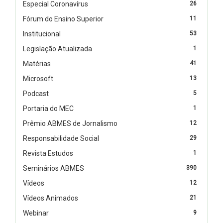
Especial Coronavírus
26
Fórum do Ensino Superior
11
Institucional
53
Legislação Atualizada
1
Matérias
41
Microsoft
13
Podcast
5
Portaria do MEC
1
Prêmio ABMES de Jornalismo
12
Responsabilidade Social
29
Revista Estudos
1
Seminários ABMES
390
Vídeos
12
Vídeos Animados
21
Webinar
9