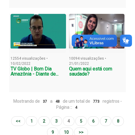
12554 visualizações •
10094 visualizações •
10/02/2022
21/01/2022
TV Globo | Bom Dia
Quem aqui está com
Amazônia - Diante de...
saudade?
Mostrando de
a
de um total de
registros -
37
48
773
Página ::
4
<<
1
2
3
4
5
6
7
8
9
10
>>