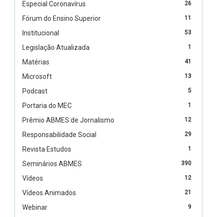
Especial Coronavírus
26
Fórum do Ensino Superior
11
Institucional
53
Legislação Atualizada
1
Matérias
41
Microsoft
13
Podcast
5
Portaria do MEC
1
Prêmio ABMES de Jornalismo
12
Responsabilidade Social
29
Revista Estudos
1
Seminários ABMES
390
Vídeos
12
Vídeos Animados
21
Webinar
9