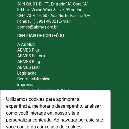
SHN Qd. 01, Bl. "F", Entrada "A", Conj. "A"
Edifício Vision Work & Live, 9º andar
CEP: 70.701-060 - Asa Norte, Brasília/DF
Fone: (61) 3961-9832 | E-mail:
abmes@abmes.org.br
CENTRAIS DE CONTEÚDO
A ABMES
ABMES Plus
ABMES Editora
ABMES Blog
ABMES LInC
Legislação
Central Multimídia
Imprensa
Central do Associado ABMES
Contato
Utilizamos cookies para aprimorar a
REDES SOCIAIS
experiência, melhorar o desempenho, analisar
como você interage em nosso site e
personalizar conteúdo. Ao navegar por este site,
você concorda com o uso de cookies.