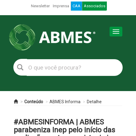
Newsletter
Imprensa
CAA
Associados
Toggle
navigation
Conteúdo
ABMES Informa
Detalhe
#ABMESINFORMA | ABMES
parabeniza Inep pelo início das