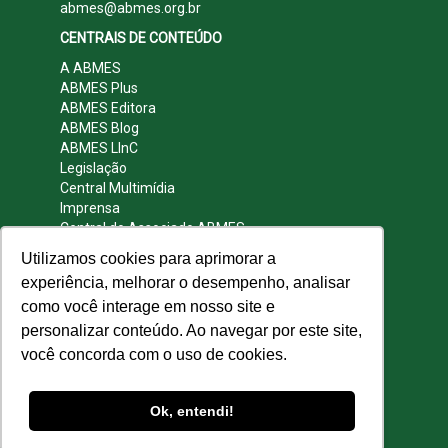
abmes@abmes.org.br
CENTRAIS DE CONTEÚDO
A ABMES
ABMES Plus
ABMES Editora
ABMES Blog
ABMES LInC
Legislação
Central Multimídia
Imprensa
Central do Associado ABMES
Contato
Utilizamos cookies para aprimorar a
REDES SOCIAIS
experiência, melhorar o desempenho, analisar
como você interage em nosso site e
personalizar conteúdo. Ao navegar por este site,
você concorda com o uso de cookies.
© 2009 - 2026 ABMES. Todos os direitos
reservados.
Ok, entendi!