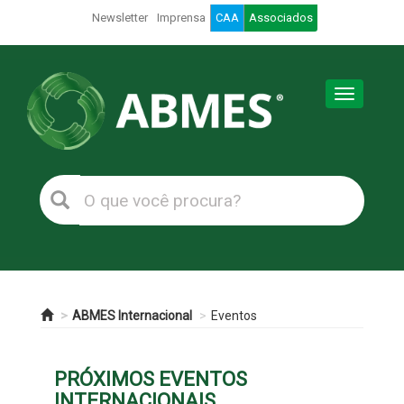
Newsletter
Imprensa
CAA
Associados
Toggle
navigation
ABMES Internacional
Eventos
PRÓXIMOS EVENTOS
INTERNACIONAIS