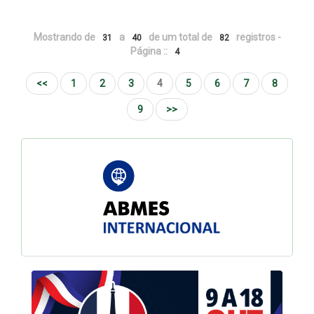
Mostrando de
a
de um total de
registros -
31
40
82
Página ::
4
<<
1
2
3
4
5
6
7
8
9
>>