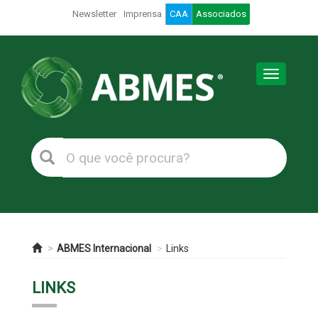
Newsletter
Imprensa
CAA
Associados
Toggle
navigation
ABMES Internacional
Links
LINKS