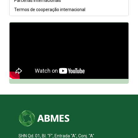
Parcerias Internacionais
Termos de cooperação internacional
// DQh7BGCfnn0
SHN Qd. 01, Bl. "F", Entrada "A", Conj. "A"