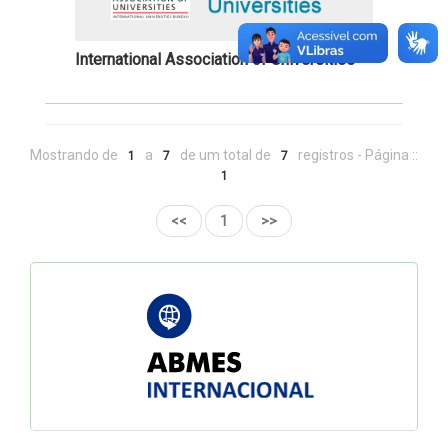
International Association of Universities
Mostrando de
a
de um total de
registros - Página ::
1
7
7
1
<<
1
>>