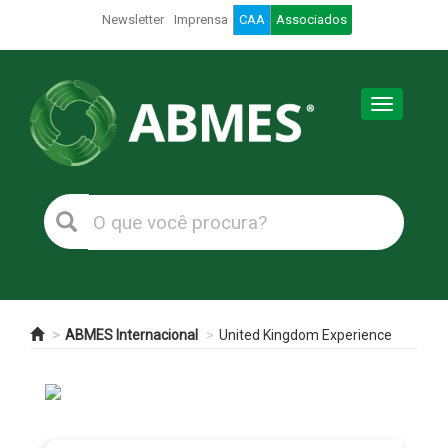
Newsletter
Imprensa
CAA
Associados
Toggle
navigation
ABMES Internacional
United Kingdom Experience