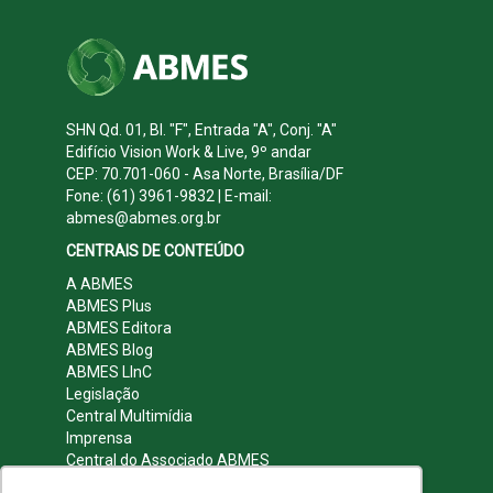
SHN Qd. 01, Bl. "F", Entrada "A", Conj. "A"
Edifício Vision Work & Live, 9º andar
CEP: 70.701-060 - Asa Norte, Brasília/DF
Fone: (61) 3961-9832 | E-mail:
abmes@abmes.org.br
CENTRAIS DE CONTEÚDO
A ABMES
ABMES Plus
ABMES Editora
ABMES Blog
ABMES LInC
Legislação
Central Multimídia
Imprensa
Central do Associado ABMES
Contato