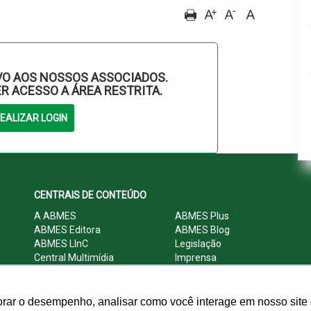
O AOS NOSSOS ASSOCIADOS.
ER ACESSO A ÁREA RESTRITA.
CENTRAIS DE CONTEÚDO
A ABMES
ABMES Plus
ABMES Editora
ABMES Blog
ABMES LInC
Legislação
Central Multimídia
Imprensa
Central do Associado ABMES
Contato
orar o desempenho, analisar como você interage em nosso site e