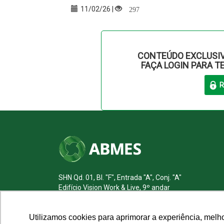
297
11/02/26 |
CONTEÚDO EXCLUSIV
FAÇA LOGIN PARA T
SHN Qd. 01, Bl. "F", Entrada "A", Conj. "A"
Edifício Vision Work & Live, 9º andar
CEP: 70.701-060 - Asa Norte, Brasília/DF
Fone: (61) 3961-9832 | E-mail: abmes@abmes.org.br
Utilizamos cookies para aprimorar a experiência, melh