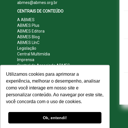
abmes@abmes.org.br
CENTRAIS DE CONTEÚDO
A ABMES
ABMES Plus
ABMES Editora
ABMES Blog
ABMES LInC
Legislação
Central Multimídia
Imprensa
Central do Associado ABMES
Contato
Utilizamos cookies para aprimorar a
REDES SOCIAIS
experiência, melhorar o desempenho, analisar
como você interage em nosso site e
personalizar conteúdo. Ao navegar por este site,
você concorda com o uso de cookies.
© 2009 - 2026 ABMES. Todos os direitos
reservados.
Ok, entendi!