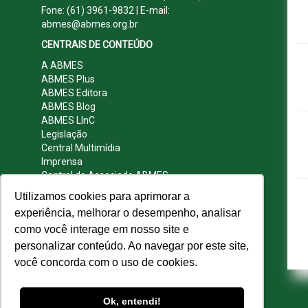
Fone: (61) 3961-9832 | E-mail:
abmes@abmes.org.br
CENTRAIS DE CONTEÚDO
A ABMES
ABMES Plus
ABMES Editora
ABMES Blog
ABMES LInC
Legislação
Central Multimídia
Imprensa
Central do Associado ABMES
Contato
Utilizamos cookies para aprimorar a
REDES SOCIAIS
experiência, melhorar o desempenho, analisar
como você interage em nosso site e
personalizar conteúdo. Ao navegar por este site,
você concorda com o uso de cookies.
© 2009 - 2026 ABMES. Todos os direitos
reservados.
Ok, entendi!