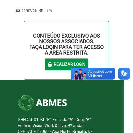
129
06/07/26 |
CONTEÚDO EXCLUSIVO AOS
NOSSOS ASSOCIADOS.
FAÇA LOGIN PARA TER ACESSO
A ÁREA RESTRITA.
SHN Qd. 01, Bl. "F", Entrada "A", Conj. "A"
Edifício Vision Work & Live, 9º andar
CEP: 70.701-060 - Asa Norte, Brasília/DF