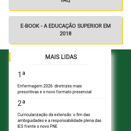
FAQ
E-BOOK - A EDUCAÇÃO SUPERIOR EM
2018
MAIS LIDAS
1ª
Enfermagem 2026: diretrizes mais
SHN Qd. 01, Bl. "F", Entrada "A", Conj. "A"
prescritivas e o novo formato presencial
Edifício Vision Work & Live, 9º andar
CEP: 70.701-060 - Asa Norte, Brasília/DF
2ª
Fone: (61) 3961-9832 | E-mail:
abmes@abmes.org.br
Curricularização da extensão: o fim das
ambiguidades e a responsabilidade plena das
CENTRAIS DE CONTEÚDO
IES frente o novo PNE
A ABMES