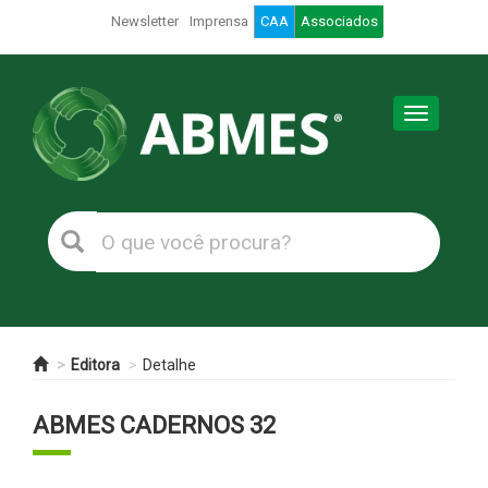
Newsletter
Imprensa
CAA
Associados
Toggle
navigation
Editora
Detalhe
ABMES CADERNOS 32