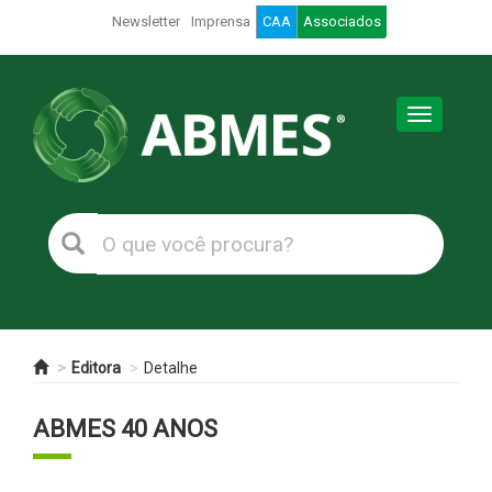
Newsletter
Imprensa
CAA
Associados
Toggle
navigation
Editora
Detalhe
ABMES 40 ANOS