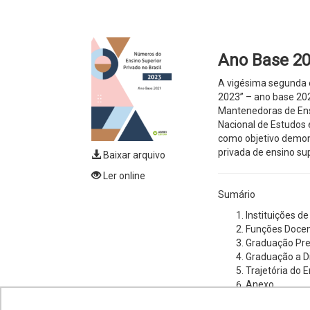
Ano Base 2
A vigésima segunda e
2023” – ano base 202
Mantenedoras de Ens
Nacional de Estudos 
como objetivo demons
privada de ensino sup
Baixar arquivo
Ler online
Sumário
Instituições de
Funções Doce
Graduação Pre
Graduação a D
Trajetória do 
Anexo