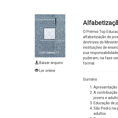
Alfabetizaç
O Prêmio Top Educaci
alfabetização de jov
diretrizes do Minis
instituições de ensi
sua responsabilidade
puderam, na fase cer
Baixar arquivo
formal.
Ler online
Sumário
Apresentação
A contribuição
jovens e adult
Educação de jo
São Pedro na p
adultos.