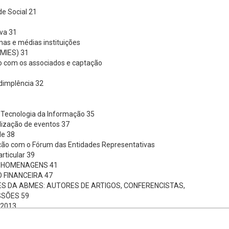
de Social 21
iva 31
nas e médias instituições
PMIES) 31
o com os associados e captação
dimplência 32
 Tecnologia da Informação 35
alização de eventos 37
de 38
ação com o Fórum das Entidades Representativas
rticular 39
S: HOMENAGENS 41
 FINANCEIRA 47
S DA ABMES: AUTORES DE ARTIGOS, CONFERENCISTAS,
SÕES 59
-2013