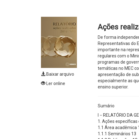
Ações reali
De forma independen
Representativas do 
importante na repres
regulares com o Mini
programas de gover
temáticas no MEC co
Baixar arquivo
apresentação de sub
especialmente as que
Ler online
ensino superior.
Sumário
I − RELATÓRIO DA G
1. Ações específica
1.1 Área acadêmica 
1.1.1 Seminários 13