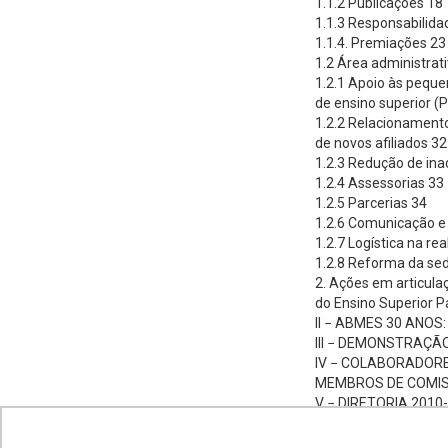
1.1.2 Publicações 18
1.1.3 Responsabilida
1.1.4. Premiações 23
1.2 Área administrat
1.2.1 Apoio às peque
de ensino superior (
1.2.2 Relacionament
de novos afiliados 32
1.2.3 Redução de ina
1.2.4 Assessorias 33
1.2.5 Parcerias 34
1.2.6 Comunicação e
1.2.7 Logística na re
1.2.8 Reforma da se
2. Ações em articul
do Ensino Superior Pa
II − ABMES 30 ANO
III − DEMONSTRAÇÃO
IV − COLABORADORE
MEMBROS DE COMIS
V − DIRETORIA 2010