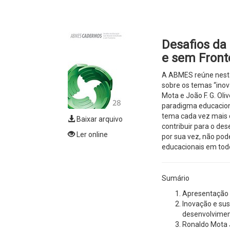
Desafios da
e sem Front
A ABMES reúne nesta
sobre os temas “inov
Mota e João F. G. Oli
paradigma educacion
tema cada vez mais c
Baixar arquivo
contribuir para o de
Ler online
por sua vez, não pode
educacionais em todo
Sumário
Apresentação
Inovação e sus
desenvolvime
Ronaldo Mota J