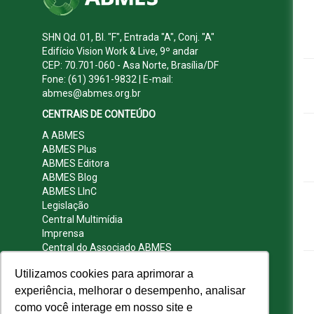
SHN Qd. 01, Bl. "F", Entrada "A", Conj. "A"
Edifício Vision Work & Live, 9º andar
CEP: 70.701-060 - Asa Norte, Brasília/DF
Fone: (61) 3961-9832 | E-mail:
abmes@abmes.org.br
CENTRAIS DE CONTEÚDO
A ABMES
ABMES Plus
ABMES Editora
ABMES Blog
ABMES LInC
Legislação
Central Multimídia
Imprensa
Central do Associado ABMES
Contato
Utilizamos cookies para aprimorar a
REDES SOCIAIS
experiência, melhorar o desempenho, analisar
como você interage em nosso site e