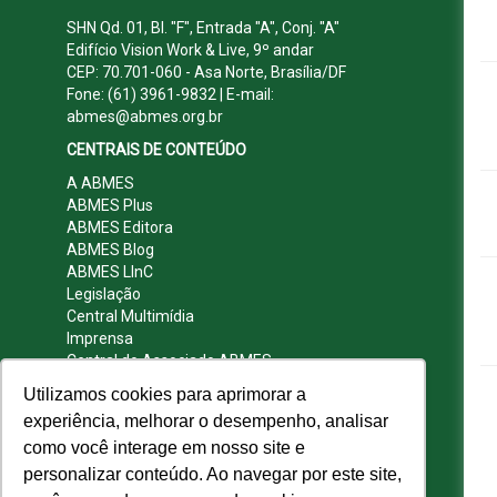
SHN Qd. 01, Bl. "F", Entrada "A", Conj. "A"
Edifício Vision Work & Live, 9º andar
CEP: 70.701-060 - Asa Norte, Brasília/DF
Fone: (61) 3961-9832 | E-mail:
abmes@abmes.org.br
CENTRAIS DE CONTEÚDO
A ABMES
ABMES Plus
ABMES Editora
ABMES Blog
ABMES LInC
Legislação
Central Multimídia
Imprensa
Central do Associado ABMES
Contato
Utilizamos cookies para aprimorar a
REDES SOCIAIS
experiência, melhorar o desempenho, analisar
como você interage em nosso site e
personalizar conteúdo. Ao navegar por este site,