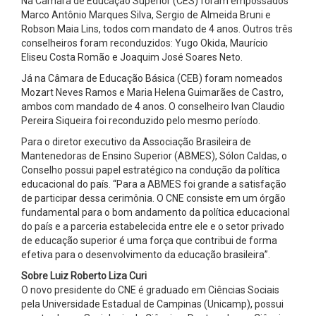
Na Câmara de Educação Superior (CES) foram empossados
Marco Antônio Marques Silva, Sergio de Almeida Bruni e
Robson Maia Lins, todos com mandato de 4 anos. Outros três
conselheiros foram reconduzidos: Yugo Okida, Maurício
Eliseu Costa Romão e Joaquim José Soares Neto.
Já na Câmara de Educação Básica (CEB) foram nomeados
Mozart Neves Ramos e Maria Helena Guimarães de Castro,
ambos com mandado de 4 anos. O conselheiro Ivan Claudio
Pereira Siqueira foi reconduzido pelo mesmo período.
Para o diretor executivo da Associação Brasileira de
Mantenedoras de Ensino Superior (ABMES), Sólon Caldas, o
Conselho possui papel estratégico na condução da política
educacional do país. “Para a ABMES foi grande a satisfação
de participar dessa cerimônia. O CNE consiste em um órgão
fundamental para o bom andamento da política educacional
do país e a parceria estabelecida entre ele e o setor privado
de educação superior é uma força que contribui de forma
efetiva para o desenvolvimento da educação brasileira”.
Sobre Luiz Roberto Liza Curi
O novo presidente do CNE é graduado em Ciências Sociais
pela Universidade Estadual de Campinas (Unicamp), possui